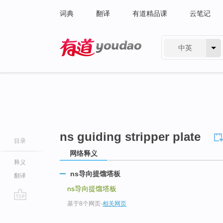
词典
翻译
有道精品课
云笔记
中英
有道 - 网易旗下搜索
ns guiding stripper plate
目录
网络释义
释义
ns导向提馏塔板
翻译
ns导向提馏塔板
基于8个网页
-
相关网页
go
top