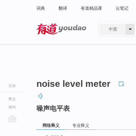
词典
翻译
有道精品课
云笔记
中英
有道 - 网易旗下搜索
noise level meter
目录
释义
噪声电平表
例句
网络释义
专业释义
go
top