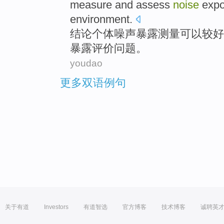
measure
and
assess
noise
exp
environment
.
结论
个体
噪声
暴露
测量
可以
较好
暴露
评价
问题。
youdao
更多双语例句
关于有道
Investors
有道智选
官方博客
技术博客
诚聘英