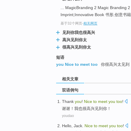
... MagicBranding 2 Magic Brandi
Imprint;Innovative Book 书形;创
基于32个网页
-
相关网页
见到你我也很高兴
高兴见到你太
很高兴见到你太
短语
you Nice to meet too
你很高兴太见到 
相关文章
双语例句
Thank
you
!
Nice
to
meet
you
too
!
谢谢
！
我也很
高兴
见到
你！
youdao
Hello
,
Jack
.
Nice
to
meet
you
too
!