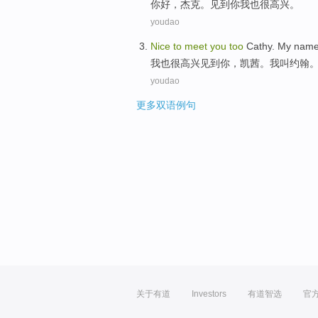
你好
，
杰克
。
见到
你
我也
很
高兴
。
youdao
Nice
to
meet
you
too
Cathy
.
My
name
我也很
高兴
见到
你
，
凯茜
。
我
叫
约翰
youdao
更多双语例句
关于有道
Investors
有道智选
官