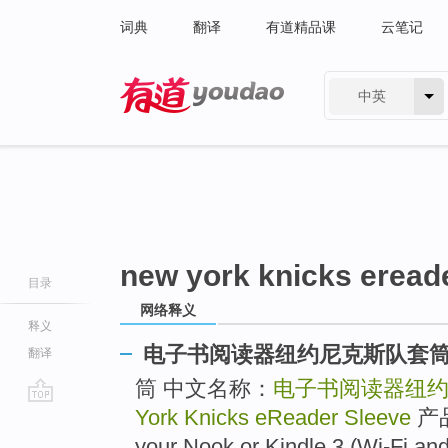
词典
翻译
有道精品课
云笔记
中英
有道 - 网易旗下搜索
new york knicks eread
目录
网络释义
释义
电子书阅读器纽约尼克斯队套
翻译
筒 中文名称：
电子书阅读器纽
York Knicks eReader Sleeve
产品
go
top
your Nook or Kindle 3 (Wi-Fi a