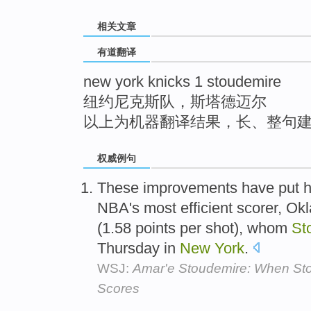
top
相关文章
有道翻译
new york knicks 1 stoudemire
纽约尼克斯队，斯塔德迈尔
以上为机器翻译结果，长、整句
权威例句
These improvements have put hi
NBA's most efficient scorer, Ok
(1.58 points per shot), whom
St
Thursday in
New
York
.
WSJ:
Amar'e Stoudemire: When Sto
Scores