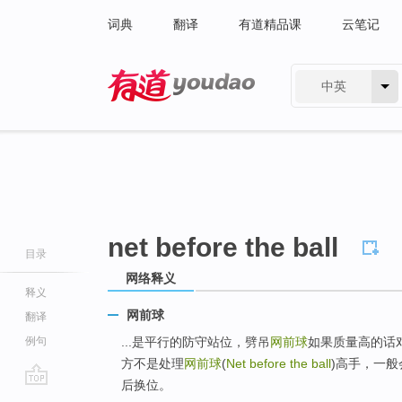
词典
翻译
有道精品课
云笔记
中英
有道 - 网易旗下搜索
net before the ball
目录
网络释义
释义
网前球
翻译
例句
...是平行的防守站位，劈吊
网前球
如果质量高的话
方不是处理
网前球
(
Net before the ball
)高手，一般
后换位。
go