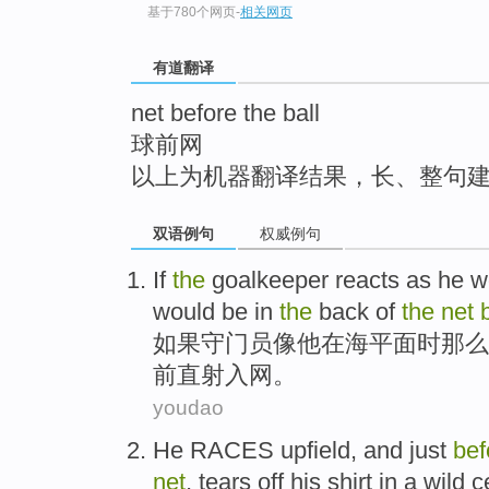
基于780个网页
-
相关网页
top
有道翻译
net before the ball
球前网
以上为机器翻译结果，长、整句
双语例句
权威例句
If
the
goalkeeper reacts
as
he
w
would be in
the
back of
the
net
如果
守门员
像
他
在
海平面
时那么
前
直射入网。
youdao
He
RACES upfield
, and just
bef
net
, tears
off
his
shirt
in a
wild
ce