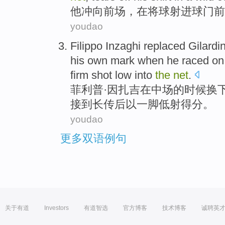
他
冲向
前场，
在将
球
射进球门前
youdao
Filippo Inzaghi replaced Gilardi
his
own mark
when
he
raced o
firm
shot
low into
the
net
.
菲利普
·因扎吉
在
中场的
时候
换
接到长传后
以
一
脚低射得分。
youdao
更多双语例句
关于有道
Investors
有道智选
官方博客
技术博客
诚聘英