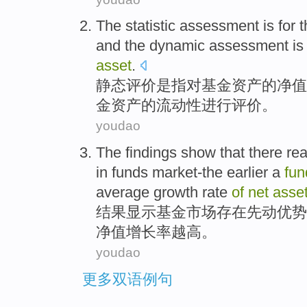
The statistic
assessment
is
for 
and the
dynamic
assessment is 
asset
.
静态
评价
是
指对
基金
资产
的
净值
金资产的
流动性
进行评价。
youdao
The findings
show that
there
rea
in
funds
market-the
earlier
a
fun
average
growth rate
of
net
asse
结果
显示
基金
市场
存在
先动
优势
净值
增长率
越
高。
youdao
更多双语例句