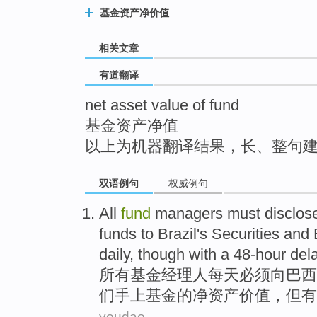
top
基金资产净价值
相关文章
有道翻译
net asset value of fund
基金资产净值
以上为机器翻译结果，长、整句
双语例句
权威例句
All
fund
managers
must
disclos
funds
to
Brazil's
Securities and
daily
,
though
with a
48-hour
del
所有
基金
经理人
每天
必须
向
巴西
们
手上
基金
的
净资产
价值
，
但
有
youdao