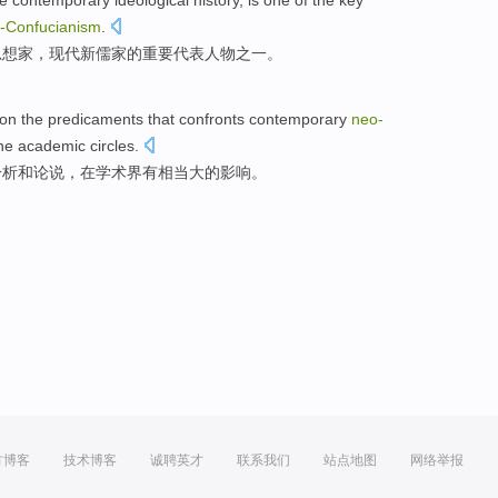
e
contemporary
ideological history
,
is
one
of
the key
-
Confucianism
.
思想家，现代新儒家的
重要
代表人物之一。
on
the
predicaments
that confronts
contemporary
neo-
he academic circles
.
分析
和
论说，
在
学术界
有
相当大
的
影响
。
方博客
技术博客
诚聘英才
联系我们
站点地图
网络举报