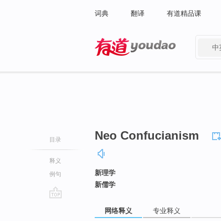
词典
翻译
有道精品课
中
有道 - 网易旗下搜索
Neo Confucianism
目录
释义
新理学
例句
新儒学
go
网络释义
专业释义
top