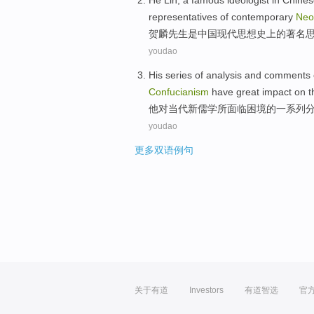
He Lin, a
famous ideologist
in
Chines
representatives
of
contemporary
Neo
贺麟先生
是
中国
现代
思想史
上的
著名
youdao
His
series of
analysis
and
comments
Confucianism
have
great
impact
on
t
他
对
当代
新儒学
所面临
困境
的
一系列
youdao
更多双语例句
关于有道
Investors
有道智选
官