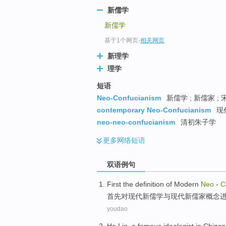
新儒学
新儒学
基于1个网页
-
相关网页
新理学
理学
短语
Neo-Confucianism
新儒学 ; 新儒家 ; 
contemporary Neo-Confucianism
现代
neo-neo-confucianism
清初朱子学
更多
网络短语
双语例句
First the
definition
of
Modern
Neo
-
C
首先
对
现代
新
儒学
与
现代新
儒家
概念
youdao