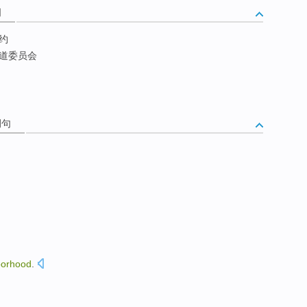
词
约
道委员会
例句
borhood
.