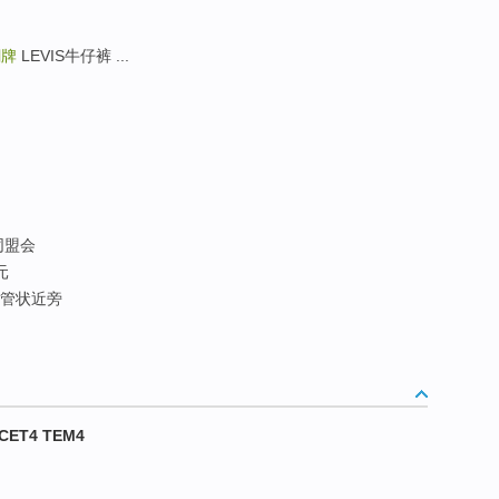
潮牌
LEVIS牛仔裤 ...
同盟会
元
 管状近旁
CET4 TEM4