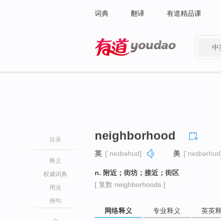
词典
翻译
有道精品课
中
有道 - 网易旗下搜索
neighborhood
目录
英
[ˈneɪbəhʊd]
美
[ˈneɪbərhʊd
释义
n. 附近；街坊；接近；街区
权威词典
[ 复数 neighborhoods ]
用法
例句
网络释义
专业释义
英英