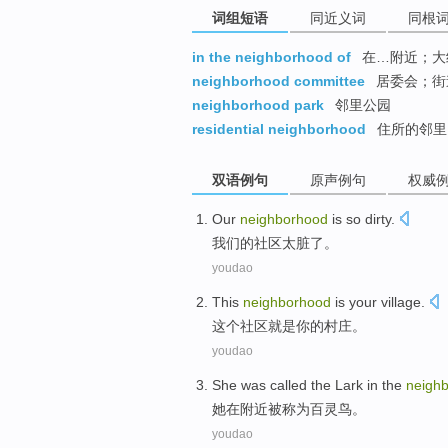
词组短语
同近义词
同根
in the neighborhood of
在…附近；大
neighborhood committee
居委会；街
neighborhood park
邻里公园
residential neighborhood
住所的邻里
双语例句
原声例句
权威
Our
neighborhood
is so
dirty
.
我们
的
社区
太
脏了
。
youdao
This
neighborhood
is
your
village
.
这个
社区
就是
你
的
村庄
。
youdao
She
was
called
the
Lark
in
the
neigh
她
在
附近
被
称为
百灵鸟
。
youdao