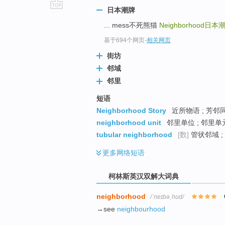
日本潮牌
go
... mess不死熊猫
Neighborhood
日本
top
基于694个网页
-
相关网页
街坊
邻域
邻里
短语
Neighborhood Story
近所物语 ; 芳邻
neighborhood unit
邻里单位 ; 邻里单
tubular neighborhood
[数]
管状邻域 ;
更多
网络短语
柯林斯英汉双解大词典
neighborhood
/ˈneɪbəˌhʊd/
→see
neighbourhood