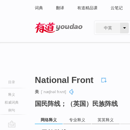
词典
翻译
有道精品课
云笔记
中英
有道 - 网易旗下搜索
National Front
目录
美
[ˈnæʃnəl frʌnt]
释义
国民阵线；（英国）民族阵线
权威词典
例句
网络释义
专业释义
英英释义