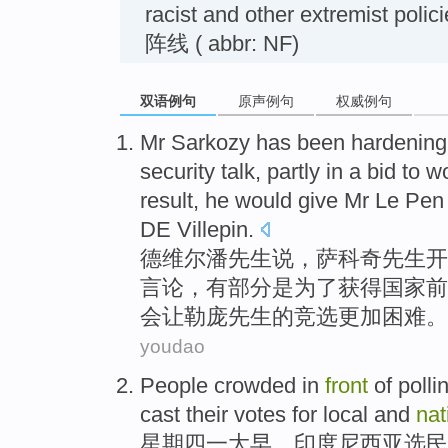
racist and other extremist
阵线 ( abbr: NF)
双语例句
原声例句
权威例句
Mr Sarkozy
has been hardenin
security
talk,
partly
in a bid
to
w
result,
he
would
give
Mr
Le
Pen
DE
Villepin
.
德维尔潘
先生
说
，萨科奇先生开
言论，
有部分是
为了
获得
国家
前
会
让
勒庞
先生
的
竞选
更加困难
。
youdao
People
crowded
in
front
of
polli
cast their votes
for
local
and
nat
星期四
一大早
，印度尼西亚
选民