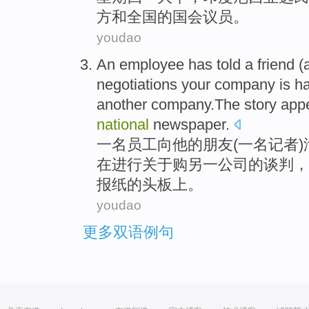
方
和
全国
的国会议员。
youdao
An
employee
has
told
a
friend
(
negotiations your
company
is h
another
company.The story
app
national
newspaper
.
一
名
员工
向
他
的
朋友
(
一
名记者
在进行
关于
购
另
一公司
的
谈判
，
报纸
的头板上。
youdao
更多双语例句