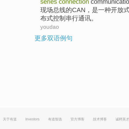
series
connection
communicati
现场
总线
的
CAN
，
是
一种
开放
布式
控制
串行
通讯
。
youdao
更多双语例句
关于有道
Investors
有道智选
官方博客
技术博客
诚聘英