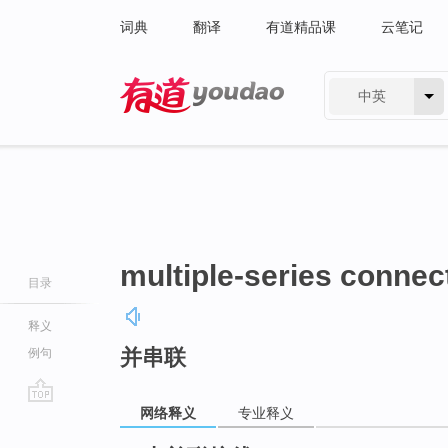
词典
翻译
有道精品课
云笔记
中英
有道 - 网易旗下搜索
multiple-series connec
目录
释义
并串联
例句
网络释义
专业释义
go
top