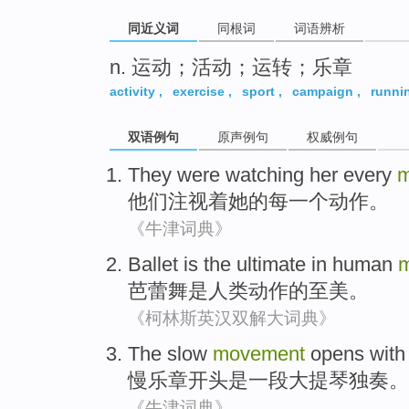
同近义词
同根词
词语辨析
n. 运动；活动；运转；乐章
activity
,
exercise
,
sport
,
campaign
,
runni
双语例句
原声例句
权威例句
They
were watching
her
every
m
他们
注视
着
她
的
每一个
动作
。
《牛津词典》
Ballet
is
the
ultimate
in
human
芭蕾舞
是
人类
动作
的
至
美。
《柯林斯英汉双解大词典》
The
slow
movement
opens with
慢
乐章
开头
是一
段大提琴
独奏
。
《牛津词典》