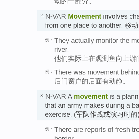
动的一部分。
N-VAR
Movement
involves cha
2.
from one place to another. 移动
They actually monitor the m
例：
river.
他们实际上在观测鱼向上游
There was movement behind 
例：
后门窗户的后面有动静。
N-VAR
A
movement
is a plann
3.
that an army makes during a batt
exercise. (军队作战或演习时的
There are reports of fresh 
例：
border.