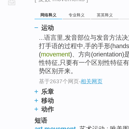
go
网络释义
专业释义
英英释义
top
运动
...语言里,发音部位与发音方法
打手语的过程中,手的手形(handshap
(
movement
)、方向(orienta
性特征,只要有一个区别性特征
势区别开来。
基于2637个网页
-
相关网页
乐章
移动
动作
短语
art movement
艺术运动 ; 唯美图