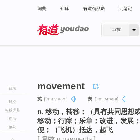
词典
翻译
有道精品课
云笔记
中英
有道 - 网易旗下搜索
movement
目录
英
[ˈmuːvmənt]
美
[ˈmuːvmənt]
释义
n. 移动，转移；（具有共同思
权威词典
用法
移动；行踪；乐章；改进，发展
例句
便；（飞机）抵达，起飞
[ 复数 movements ]