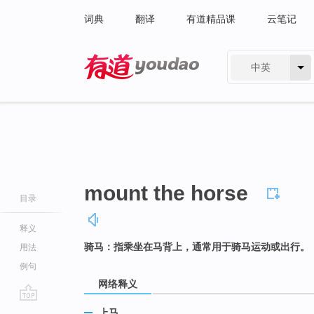
词典
翻译
有道精品课
云笔记
中英
有道 - 网易旗下搜索
mount the horse
目录
释义
骑马：指乘坐在马背上，通常用于骑马运动或出行。
用法
例句
网络释义
go
上马