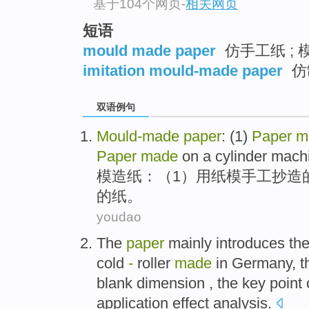
基于104个网页
-
相关网页
短语
mould made paper
仿手工纸 ; 
imitation mould-made paper
仿
双语例句
Mould-made
paper
: (
1
)
Paper
m
Paper
made
on a cylinder mach
模
造纸：（
1
）用纸模
手工
抄造
的纸。
youdao
The
paper
mainly
introduces th
cold
-
roller
made
in
Germany
, 
blank
dimension
, the
key point
application
effect
analysis
.