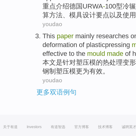
重点
介绍
德国
URWA
-
100
型
冷
辗
算
方法
、
模具
设计
要点
以及
使用
youdao
This
paper
mainly
researches
on
deformation
of plasticpressing
m
effective
to the
mould
made
of h
本文
是针对塑压
模
的
热处理
变形
钢
制塑压模更为
有效
。
youdao
更多双语例句
关于有道
Investors
有道智选
官方博客
技术博客
诚聘英