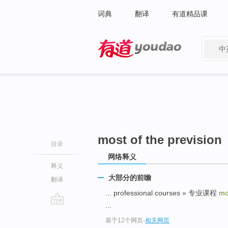
词典
翻译
有道精品课
中
有道 - 网易旗下搜索
most of the prevision
目录
网络释义
释义
大部分的前瞻
翻译
... professional courses » 专业课程
mo
...
go
基于12个网页
-
相关网页
top