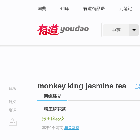
词典
翻译
有道精品课
云笔记
中英
有道 - 网易旗下搜索
monkey king jasmine tea
目录
网络释义
释义
猴王牌花茶
翻译
猴王牌花茶
基于1个网页
-
相关网页
go
top