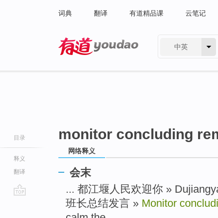
词典
翻译
有道精品课
云笔记
中英
有道 - 网易旗下搜索
monitor concluding re
目录
网络释义
释义
会末
翻译
... 都江堰人民欢迎你 » Dujiangyan
班长总结发言 »
Monitor conclud
go
top
calm the ...