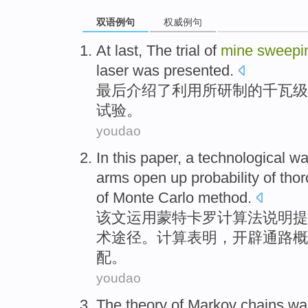
双语例句
权威例句
At last
, The
trial
of
mine
sweepi
laser
was
presented
.
最后
介绍了
利用
所研制的
千瓦
级
试验
。
youdao
In this paper
, a
technological
wa
arms
open
up
probability
of
thor
of
Monte Carlo
method.
该文
运用
蒙特卡罗
计算法
说明
提
术
途径
。计算表明，开辟
通路
概
配。
youdao
The
theory
of
Markov
chains w