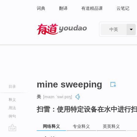
词典
翻译
有道精品课
云笔记
中英
有道 - 网易旗下搜索
mine sweeping
目录
美
[maɪn ˈswiːpɪŋ]
释义
扫雷：使用特定设备在水中进行
用法
例句
网络释义
专业释义
英英释义
go