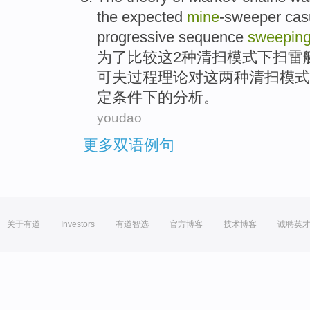
the
expected
mine
-sweeper
cas
progressive sequence
sweepin
为了比较
这
2
种清扫模式下
扫雷
可夫过程
理论
对
这
两种清扫模式
定条件下
的
分析。
youdao
更多双语例句
关于有道
Investors
有道智选
官方博客
技术博客
诚聘英