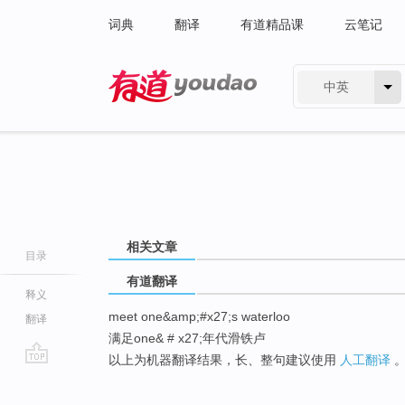
词典
翻译
有道精品课
云笔记
中英
有道 - 网易旗下搜索
相关文章
目录
有道翻译
释义
meet one&amp;#x27;s waterloo
翻译
满足one& # x27;年代滑铁卢
以上为机器翻译结果，长、整句建议使用
人工翻译
go
top