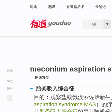
词典
翻译
有道精品课
云笔记
中英
有道 - 网易旗下搜索
meconium aspiration 
目录
网络释义
释义
胎粪吸入综合征
翻译
目的：观察盐酸氨溴索佐治新生
aspiration syndrome MAS
）的疗
go
top
儿
胎粪吸入综合征
的患儿随机分