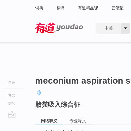
词典
翻译
有道精品课
云笔记
中英
有道 - 网易旗下搜索
meconium aspiration 
目录
释义
胎粪吸入综合征
例句
网络释义
专业释义
go
top