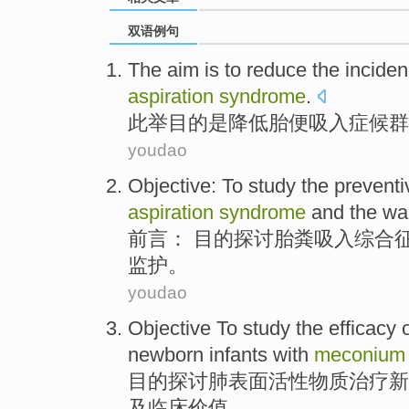
双语例句
The aim
is
to
reduce
the
incide
aspiration
syndrome
.
此举
目的
是
降低
胎便
吸入症候群
youdao
Objective
: To
study
the
preventi
aspiration
syndrome
and
the wa
前言
： 目的
探讨
胎
粪吸入综合征
监护。
youdao
Objective
To study
the
efficacy
newborn
infants
with
meconium
目的
探讨
肺
表面活性物质
治疗
新
及临床价值。