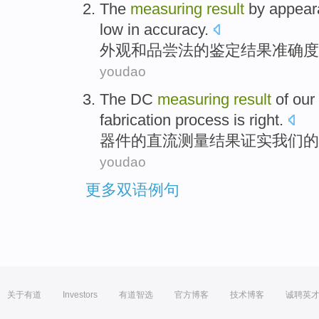
The
measuring
result
by
appear
low
in accuracy
.
外观
和
品尝
法
的
鉴定
结果
准确度
youdao
The
DC
measuring
result
of
our
fabrication
process
is
right
.
器件
的
直流
测量
结果
证实
我们
的
youdao
更多双语例句
关于有道
Investors
有道智选
官方博客
技术博客
诚聘英