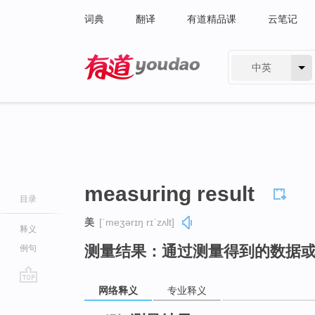
词典
翻译
有道精品课
云笔记
中英
有道 - 网易旗下搜索
measuring result
目录
美
[ˈmeʒərɪŋ rɪˈzʌlt]
释义
测量结果：通过测量得到的数据
例句
网络释义
专业释义
go
top