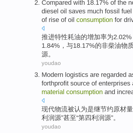
Compared
with
18.17%
of
the
n
diesel oil
saves
much
fossil
fuel
of
rise
of oil
consumption
for
dri
推进特性
耗油
的
增加
率
为
2.02
1.84%，
与
18.17%的非
柴油
物
源
。
youdao
Modern
logistics
are regarded
a
forthprofit
source
of enterprises
material
consumption
and
incre
现代
物流
被
认为是继节约
原材
量
利润
源
”
甚至
“第四利润源”。
youdao