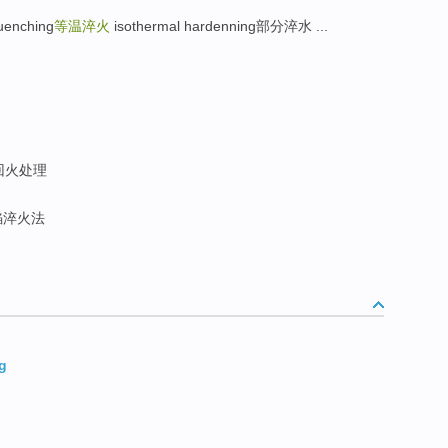
uenching
等温淬火
isothermal hardenning部分淬水 ...
回火处理
焰淬火法
g