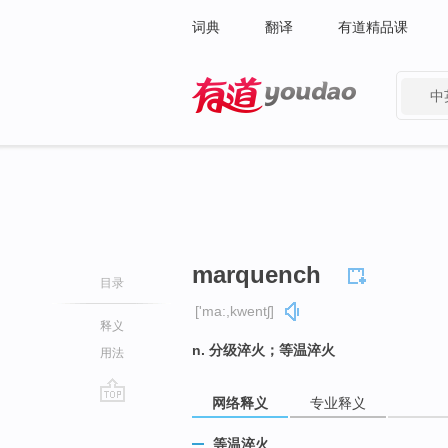
词典
翻译
有道精品课
中
有道 - 网易旗下搜索
marquench
目录
['ma:,kwentʃ]
释义
n. 分级淬火；等温淬火
用法
网络释义
专业释义
go
top
等温淬火