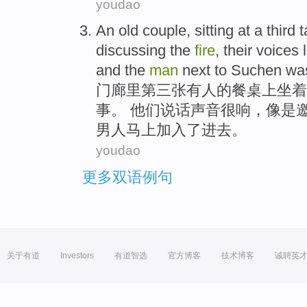
youdao
An old
couple
,
sitting
at a
third
t
discussing
the
fire
,
their
voices
and
the
man
next to Suchen wa
门廊里
第三
张有人
的
餐桌
上
坐
着
事。
他们
说话声音
很响
，像是
男人马上加入了进去。
youdao
更多双语例句
关于有道
Investors
有道智选
官方博客
技术博客
诚聘英