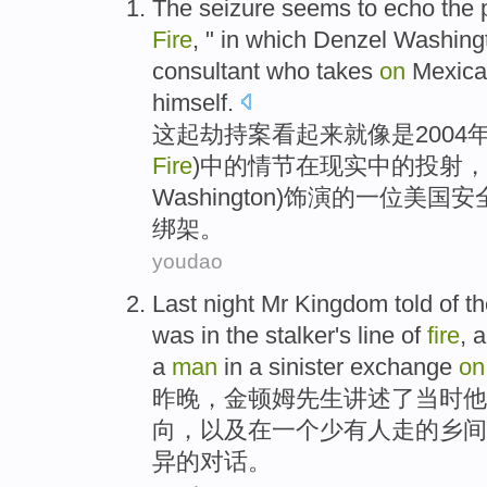
The seizure
seems
to echo the
Fire
, "
in
which
Denzel Washing
consultant
who takes
on
Mexic
himself.
这起
劫持案
看起来
就像是2004
Fire
)中的
情节
在
现实中的投射，
Washington)
饰演
的
一位
美国
安
绑架。
youdao
Last night
Mr
Kingdom
told
of
th
was
in
the stalker
's
line
of
fire
,
a
a
man
in a
sinister
exchange
on
昨晚
，
金顿姆
先生
讲述
了
当时
他
向
，
以及
在
一
个少有人走的乡间
异
的对话。