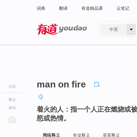
词典
翻译
有道精品课
云笔记
中英
有道 - 网易旗下搜索
man on fire
目录
释义
着火的人：指一个人正在燃烧或
例句
怒或热情。
go
top
网络释义
专业释义
英英释义