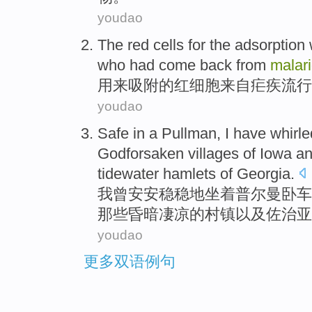
youdao
The
red
cells for the
adsorption
who had come back
from
malar
用来
吸附
的
红细胞
来自
疟疾
流行
youdao
Safe in
a Pullman
,
I
have whirle
Godforsaken
villages
of
Iowa
a
tidewater hamlets
of
Georgia
.
我
曾
安安稳稳地坐
着
普尔曼卧车
那些
昏暗凄凉
的
村镇
以及
佐治亚
youdao
更多双语例句