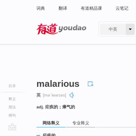
词典
翻译
有道精品课
云笔记
中英
有道 - 网易旗下搜索
malarious
目录
英
[məˈleərɪəs]
释义
adj. 疟疾的；瘴气的
用法
例句
网络释义
专业释义
go
疟疾的