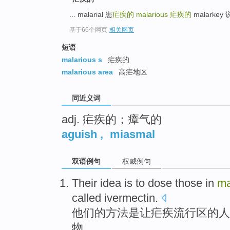
top
... malarial 患
疟疾的
malarious
疟疾的
malarkey 
基于66个网页
-
相关网页
短语
malarious s
疟疾的
malarious area
高疟地区
同近义词
adj. 疟疾的；瘴气的
aguish
,
miasmal
双语例句
权威例句
Their
idea
is
to
dose
those in
ma
called
ivermectin
.
他们的
方法
是
让
疟疾
流行区的人
物
。