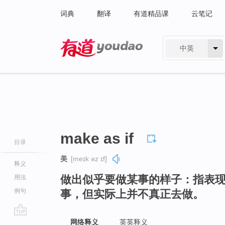
词典
翻译
有道精品课
云笔记
中英
有道 - 网易旗下搜索
make as if
目录
美
[meɪk əz ɪf]
释义
做出似乎要做某事的样子：指表
用法
例句
事，但实际上并不真正去做。
go
网络释义
英英释义