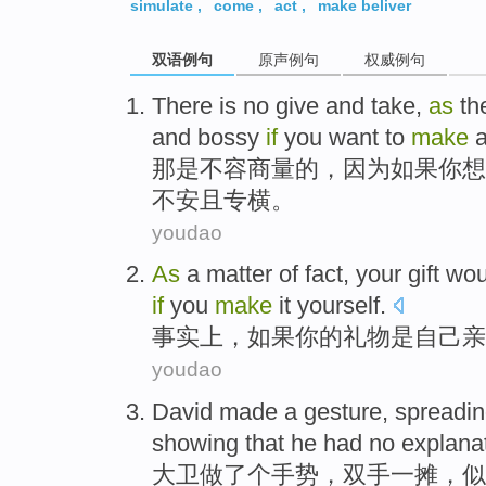
simulate
,
come
,
act
,
make beliver
双语例句
原声例句
权威例句
There
is
no give and take,
as
th
and bossy
if
you
want
to
make
那
是
不容商量的，
因为
如果
你
想
不安
且
专横。
youdao
As
a matter
of
fact
, your
gift
wou
if
you
make
it
yourself
.
事实上
，
如果
你
的
礼物
是
自己亲
youdao
David
made
a
gesture
,
spreadi
showing that
he
had no
explana
大卫
做
了个
手势
，
双手
一
摊
，
似