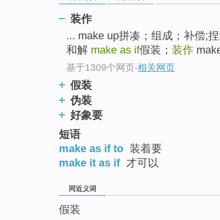
top
装作
... make up拼凑；组成；
和解
make as if
假装；
装作
mak
基于1309个网页
-
相关网页
假装
伪装
好象要
短语
make as if to
装着要
make it as if
才可以
同近义词
假装