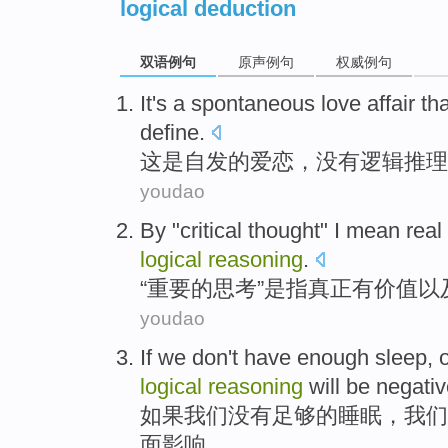
logical deduction
双语例句
原声例句
权威例句
It
's
a spontaneous
love affair
th
define
.
这
是
自发
的
爱恋
，
没有
逻辑
推理
youdao
By "
critical
thought
"
I mean
real
logical
reasoning
.
“
重要
的
思考
”是
指
真正
有
价值
以
youdao
If
we
don't have
enough
sleep
,
logical
reasoning
will be
negativ
如果
我们
没有
足够的
睡眠
，
我们
面
影响
。