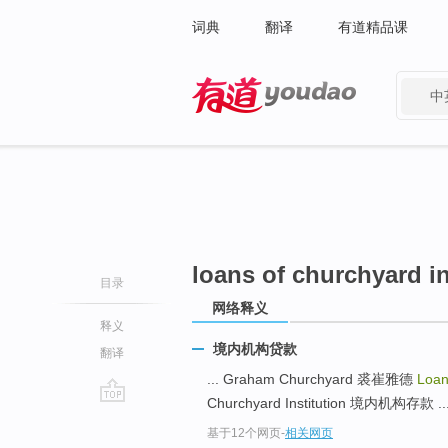
词典
翻译
有道精品课
中
有道 - 网易旗下搜索
loans of churchyard in
目录
网络释义
释义
境内机构贷款
翻译
... Graham Churchyard 裘崔雅德
Loan
Churchyard Institution 境内机构存款 ..
go
基于12个网页
-
相关网页
top