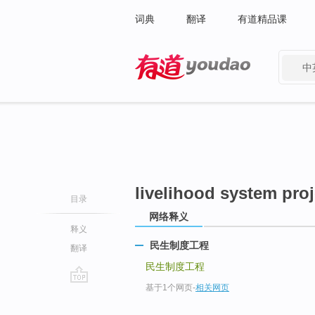
词典
翻译
有道精品课
中
有道 - 网易旗下搜索
livelihood system proj
目录
网络释义
释义
民生制度工程
翻译
民生制度工程
基于1个网页
-
相关网页
go
top