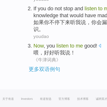
If
you
do not
stop and
listen
to
knowledge
that would
have ma
如果
你
不
停下来
听
我
说
，你
会
漏
识
。
youdao
Now
, you
listen
to
me
good!
喂
，
好好听
我
说！
《牛津词典》
更多双语例句
关于有道
Investors
有道智选
官方博客
技术博客
诚聘英