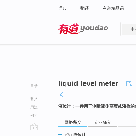
词典
翻译
有道精品课
中
有道 - 网易旗下搜索
liquid level meter
目录
释义
液位计：一种用于测量液体高度或液位的
用法
例句
网络释义
专业释义
go
液位计
[仪]