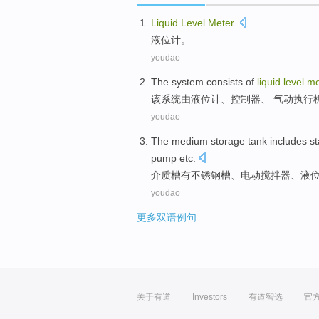
Liquid
Level
Meter
.
液位计
。
youdao
The
system
consists
of
liquid
level
me
该
系统
由
液位计
、
控制器
、
气动
执行
youdao
The
medium storage
tank
includes
st
pump
etc
.
介质
槽
有
不锈钢
槽、
电动
搅拌器
、
液
youdao
更多双语例句
关于有道
Investors
有道智选
官