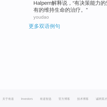
Halpern
解释说
，“
有
决策
能力
的
有
的
维持
生命的
治疗
。”
youdao
更多双语例句
关于有道
Investors
有道智选
官方博客
技术博客
诚聘英