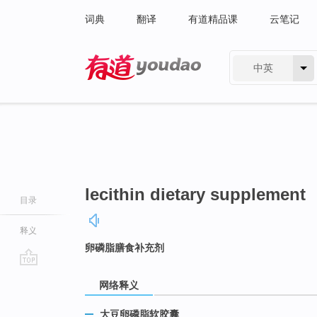
词典
翻译
有道精品课
云笔记
中英
有道 - 网易旗下搜索
lecithin dietary supplement
目录
释义
卵磷脂膳食补充剂
go
网络释义
top
大豆卵磷脂软胶囊