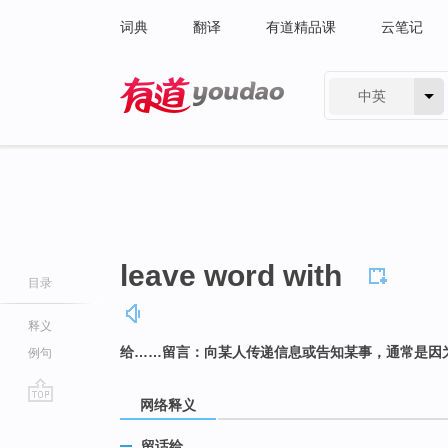
词典
翻译
有道精品课
云笔记
中英
有道 - 网易旗下搜索
leave word with
目录
释义
给……留言：向某人传递信息或告知某事，通常是因
例句
网络释义
go
top
留话给