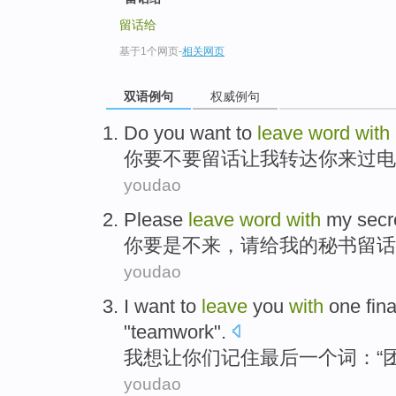
留话给
基于1个网页
-
相关网页
双语例句
权威例句
Do
you
want to
leave
word
with
你
要
不要留
话
让
我
转达你
来过电
youdao
Please
leave
word
with
my
secr
你
要是
不
来
，
请给
我
的
秘书
留
话
youdao
I
want to
leave
you
with
one
fina
"
teamwork
".
我
想
让
你们
记住
最后
一个
词
：“
youdao