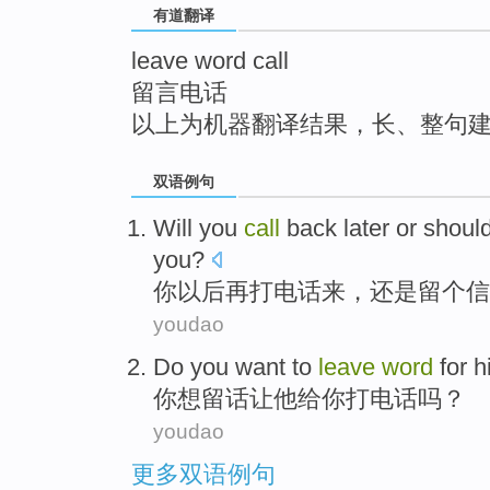
有道翻译
top
leave word call
留言电话
以上为机器翻译结果，长、整句
双语例句
Will
you
call
back
later
or shoul
you?
你
以后
再
打电话
来，
还是
留
个信
youdao
Do
you
want to
leave
word
for
h
你
想
留
话
让
他
给
你打电话吗？
youdao
更多双语例句