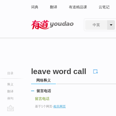
词典
翻译
有道精品课
云笔记
中英
有道 - 网易旗下搜索
leave word call
目录
网络释义
释义
留言电话
翻译
例句
留言电话
基于1个网页
-
相关网页
go