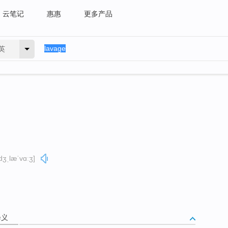
云笔记
惠惠
更多产品
英
dʒˌlæˈvɑːʒ]
释义