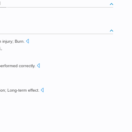
词
n
injury
;
Burn
.
伤
。
performed
correctly
.
ion
;
Long-term
effect
.