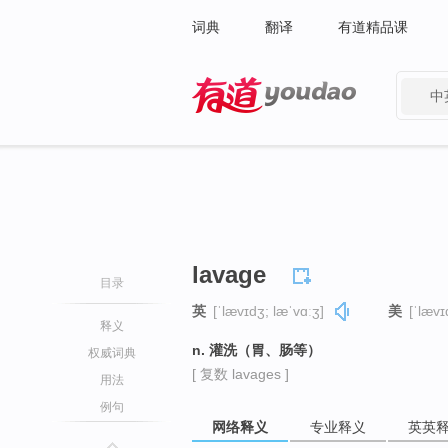
词典
翻译
有道精品课
中
有道 - 网易旗下搜索
lavage
目录
英
[ˈlævɪdʒ; læˈvɑːʒ]
美
[ˈlævɪ
释义
n. 灌洗（胃、肠等）
权威词典
[ 复数 lavages ]
用法
例句
网络释义
专业释义
英英