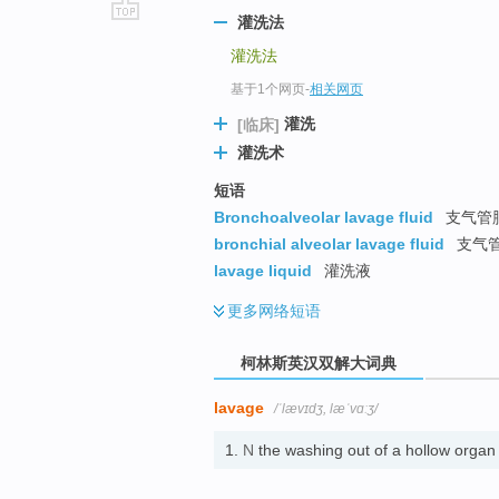
灌洗法
go
灌洗法
top
基于1个网页
-
相关网页
灌洗
[临床]
灌洗术
短语
Bronchoalveolar lavage fluid
支气管肺
bronchial alveolar lavage fluid
支气
lavage liquid
灌洗液
更多
网络短语
柯林斯英汉双解大词典
lavage
/ˈlævɪdʒ, læˈvɑːʒ/
1.
N
the washing out of a hollow organ