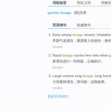
词组短语
同近义词
同根
gastric lavage
[医]洗胃
双语例句
权威例句
Early
airway
lavage
severe;
Inhalatio
早期
气道
灌洗
；
重度吸入性
损伤
；
烧
youdao
Nasal
lavage
carries
few
risks
when
鼻
灌洗
进行
一些
风险
，
正确
执行
。
youdao
Large
volume
lung
lavage
; lung
funct
大
容量
肺
灌洗
；肺
功能
；
远期
效果
。
youdao
更多双语例句