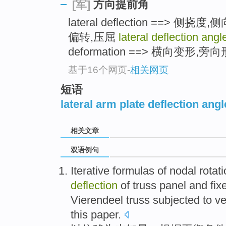
方向提前角
[军]
lateral deflection ==>
偏转,压屈
lateral deflection angl
deformation ==> 横向变形,旁
基于16个网页
-
相关网页
短语
lateral arm plate deflection angl
相关文章
双语例句
Iterative
formulas
of
nodal
rotat
deflection
of
truss
panel
and
fi
Vierendeel
truss subjected to
ve
this paper.