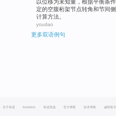
以
位移
为
未知量，根据平衡条件
定的
空腹
桁架
节点
转角
和
节间
侧
计算方法。
youdao
更多双语例句
关于有道
Investors
有道智选
官方博客
技术博客
诚聘英