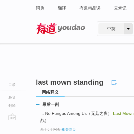
词典
翻译
有道精品课
云笔记
中英
有道 - 网易旗下搜索
last mown standing
目录
网络释义
释义
最后一割
翻译
... No Fungus Among Us（无菇之夜）
Last Mown
战） ...
go
基于6个网页
-
相关网页
top