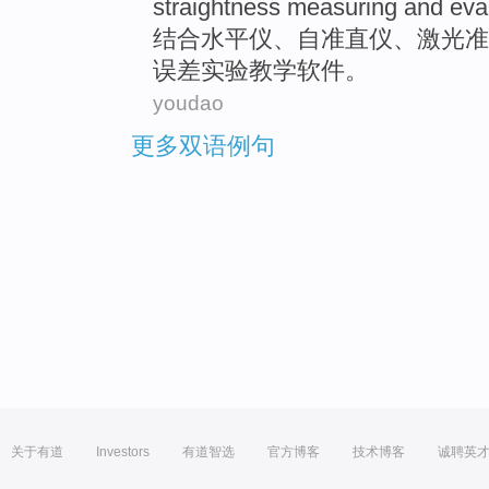
straightness
measuring and eval
结合
水平仪、自
准
直
仪
、
激光
准
误差实验
教学
软件
。
youdao
更多双语例句
关于有道
Investors
有道智选
官方博客
技术博客
诚聘英