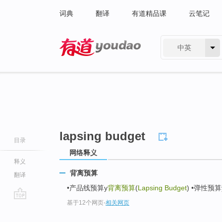
词典
翻译
有道精品课
云笔记
中英
有道 - 网易旗下搜索
lapsing budget
目录
网络释义
释义
背离预算
翻译
•产品线预算y
背离预算
(
Lapsing Budget
) •弹性预
基于12个网页
-
相关网页
go
top