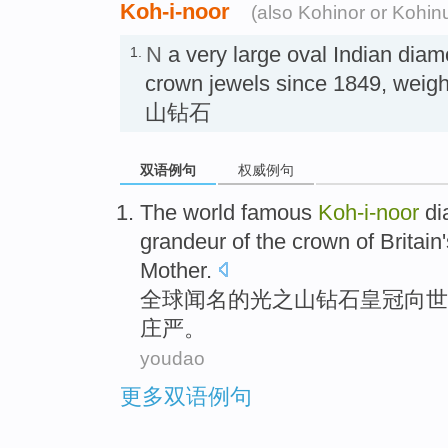
Koh-i-noor
(also Kohinor or Kohinu
N
a very large oval Indian diamo
1.
crown jewels since 1849, weig
山钻石
双语例句
权威例句
The
world
famous
Koh-i
-
noor
d
grandeur
of the
crown
of
Britain
Mother
.
全球
闻名
的
光之山
钻石
皇冠
向世
庄严
。
youdao
更多双语例句