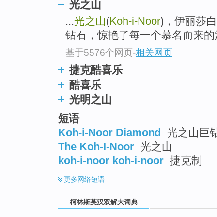
go
光之山
top
...
光之山
(
Koh-i-Noor
)，伊丽莎
钻石，惊艳了每一个慕名而来的
基于5576个网页
-
相关网页
捷克酷喜乐
酷喜乐
光明之山
短语
Koh-i-Noor Diamond
光之山巨
The Koh-I-Noor
光之山
koh-i-noor koh-i-noor
捷克制
更多
网络短语
柯林斯英汉双解大词典