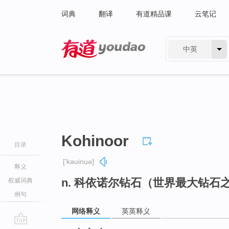
词典
翻译
有道精品课
云笔记
中英
有道 - 网易旗下搜索
Kohinoor
目录
['kəuinuə]
释义
n. 科依诺尔钻石（世界最大钻石
权威词典
例句
网络释义
英英释义