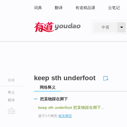
词典
翻译
有道精品课
云笔记
中英
有道 - 网易旗下搜索
keep sth underfoot
目录
网络释义
释义
把某物踩在脚下
翻译
keep sth underfoot
把某物踩在脚下
...
基于1个网页
-
相关网页
go
top