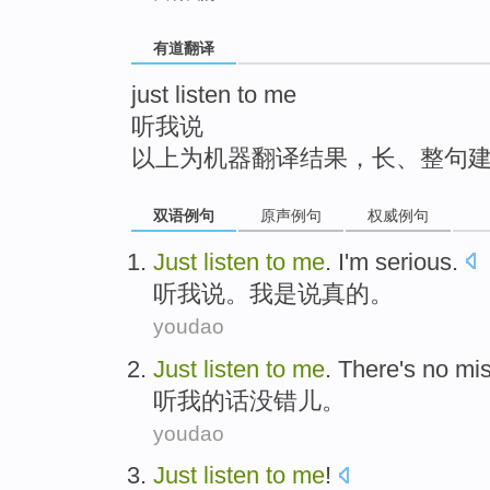
top
有道翻译
just listen to me
听我说
以上为机器翻译结果，长、整句
双语例句
原声例句
权威例句
Just
listen
to
me
.
I
'm serious
.
听
我
说。
我
是
说真的
。
youdao
Just
listen
to
me
.
There's no mi
听
我
的话
没错儿
。
youdao
Just
listen
to
me
!