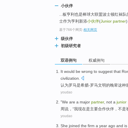
小伙伴
...板亨利也是棒球大联盟波士顿红袜
士作为亨利新添
小伙伴
(
Junior partner
基于766个网页
-
相关网页
级伙伴
初级研究者
双语例句
权威例句
It would
be
wrong
to
suggest
that
Ro
civilization
.
认为
罗马
是
希腊
-罗马
文明
的晚辈这种
youdao
"
We
are
a
major
partner
,
not a
junior
周
说，“
我
现在
是
主要
合作
伙伴
，
不是
youdao
She
joined the
firm
a
year ago
and
is