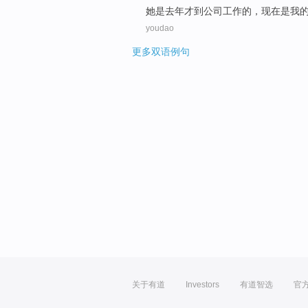
她
是
去年
才
到
公司工作
的，
现在
是我
youdao
更多双语例句
关于有道
Investors
有道智选
官