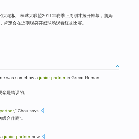
队的大老板，棒球大联盟2011年赛季上周刚才拉开帷幕，詹姆
)，肯定会在近期现身芬威球场观看红袜比赛。
me
was
somehow a
junior
partner
in
Greco-Roman
观念
是
错误
的。
partner
,"
Chou
says
.
初级
合作商”。
a
junior
partner
now
.