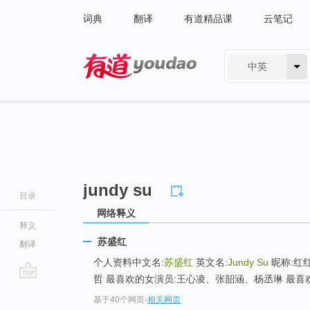
词典
翻译
有道精品课
云笔记
中英
有道 - 网易旗下搜索
jundy su
目录
网络释义
释义
苏盛红
翻译
个人资料中文名:
苏盛红
英文名:
Jundy Su
昵称:红红
哲 最喜欢的女演员:王心凌、张韶涵、杨丞琳 最喜欢
go
基于40个网页
-
相关网页
top