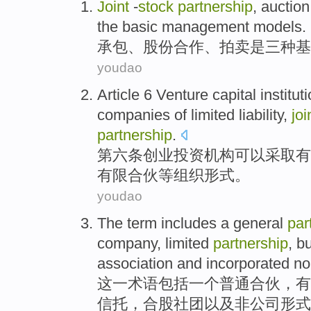
Joint
-
stock
partnership
,
auction
the
basic
management
models
.
承包
、股份
合作
、
拍卖
是
三种
基
youdao
Article 6
Venture
capital
institut
companies
of
limited
liability
,
joi
partnership
.
第六
条
创业
投资
机构
可以
采取
有
有限合伙等组织形式。
youdao
The
term
includes
a
general
par
company
, limited
partnership
,
b
association
and
incorporated no
这
一术语
包括
一
个
普通
合伙
，
有
信托
，
合股
社团
以及
非公司形式