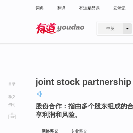
词典
翻译
有道精品课
云笔记
中英
有道 - 网易旗下搜索
joint stock partnership
目录
释义
股份合作：指由多个股东组成的
例句
享利润和风险。
go
top
网络释义
专业释义