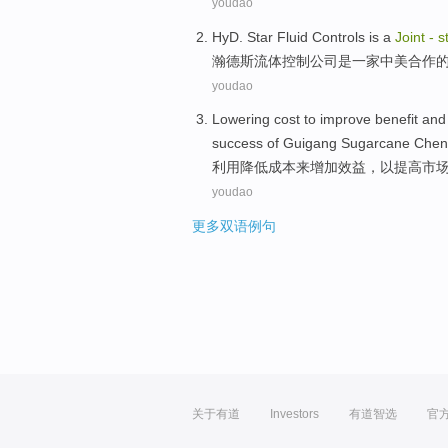
youdao
HyD. Star
Fluid
Controls
is
a
Joint
-
s
瀚
德斯
流体
控制
公司
是
一家
中美
合作
youdao
Lowering
cost
to
improve
benefit
an
success
of
Guigang Sugarcane Cheni
利用降低
成本
来
增加
效益
，
以提高
市
youdao
更多双语例句
关于有道
Investors
有道智选
官