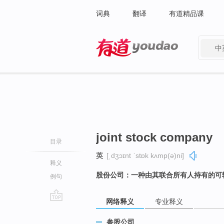
词典
翻译
有道精品课
中
有道 - 网易旗下搜索
joint stock company
目录
英
[ˌdʒɔɪnt ˈstɒk kʌmp(ə)ni]
释义
股份公司：一种由其联合所有人持有的可
例句
网络释义
专业释义
go
top
参股公司