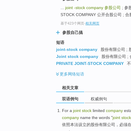
...
joint -stock company
参股公司
; 参股
STOCK COMPANY 公开合股公司 ; 合股
基于423个网页
-
相关网页
参股自己搞
短语
joint-stock company
股份有限公司 ; 
Joint stock company
股份有限公司 ; 
PRIVATE JOINT-STOCK COMPANY
不
更多
网络短语
相关文章
双语例句
权威例句
For a
joint
stock
limited
company
est
company
name
the
words
"
joint
stock
依照
本法
设立
的
股份
有限
公司
，
必须