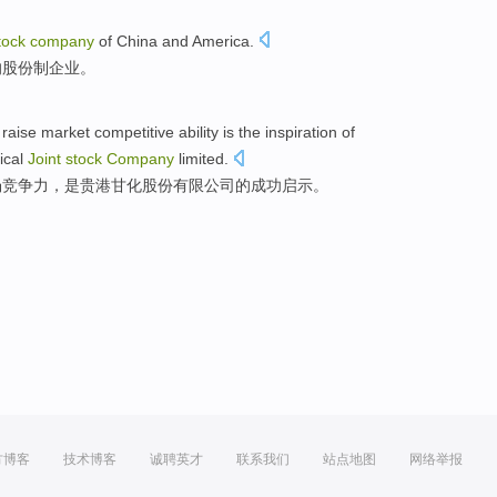
tock
company
of
China and
America
.
的
股份制企业。
d
raise
market
competitive ability
is
the
inspiration
of
cal
Joint
stock
Company
limited
.
场
竞争力
，
是
贵港
甘化
股份
有限
公司
的
成功
启示
。
方博客
技术博客
诚聘英才
联系我们
站点地图
网络举报