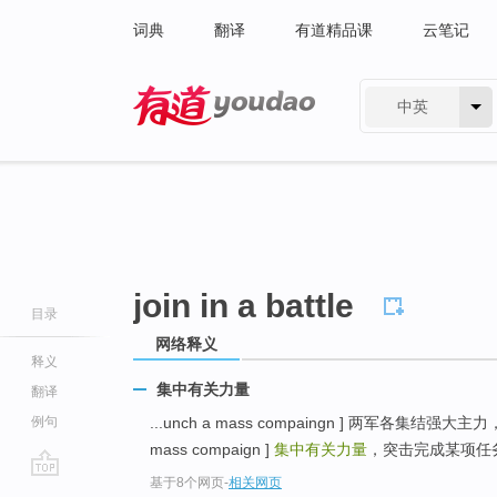
词典
翻译
有道精品课
云笔记
中英
有道 - 网易旗下搜索
join in a battle
目录
网络释义
释义
集中有关力量
翻译
例句
...unch a mass compaingn ] 两军各集结强
mass compaign ]
集中有关力量
，突击完成某项任务 [ 
基于8个网页
-
相关网页
go