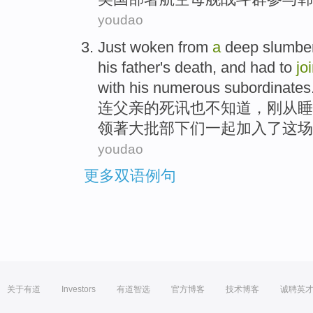
youdao
Just
woken
from
a
deep slumbe
his father
's
death, and had to
jo
with his
numerous
subordinates
连
父亲
的
死讯
也
不
知道
，
刚
从
睡
领著
大批
部下
们
一起
加入
了
这场
youdao
更多双语例句
关于有道
Investors
有道智选
官方博客
技术博客
诚聘英