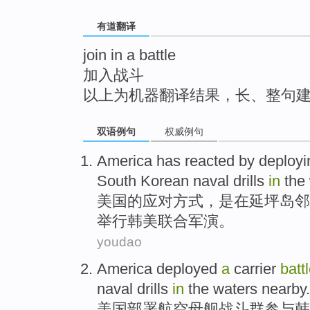
top
有道翻译
join in a battle
加入战斗
以上为机器翻译结果，长、整句
双语例句
权威例句
America
has
reacted
by
deployi
South Korean
naval
drills
in
the
美国
的
应对
方式，是
在
延坪岛
邻
举行
韩
美
联合军演
。
youdao
America
deployed
a
carrier
batt
naval
drills
in
the
waters
nearby
.
美国
部署
航空
母舰
战斗
群
参与
韩