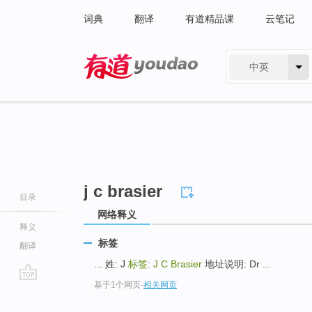
词典
翻译
有道精品课
云笔记
中英
有道 - 网易旗下搜索
j c brasier
目录
网络释义
释义
标签
翻译
... 姓: J
标签
:
J C Brasier
地址说明: Dr ...
基于1个网页
-
相关网页
go
top